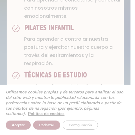
con nosotros mismos
emocionalmente.
R
PILATES INFANTIL
Para aprender a controlar nuestra
postura y ejercitar nuestro cuerpo a
través del estiramientos y la
respiración.
R
TÉCNICAS DE ESTUDIO
Gracias a ellas optimizarás tu tiempo
Utilizamos cookies propias y de terceros para analizar el uso
de estudio y tu rendimiento escolar.
del sitio web y mostrarte publicidad relacionada con tus
preferencias sobre la base de un perfil elaborado a partir de
R
AULA DE MATES
tus hábitos de navegación (por ejemplo, páginas
visitadas).
Política de cookies
Si necesitas reforzar tus habilidades
matemáticas y tu pensamiento lógico.
Aceptar
Rechazar
Configuración