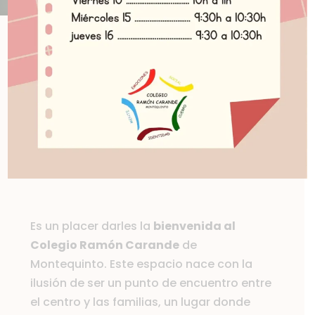
Queridas
familias:
Es un placer darles la
bienvenida al
Colegio Ramón Carande
de
Montequinto. Este espacio nace con la
ilusión de ser un punto de encuentro entre
el centro y las familias, un lugar donde