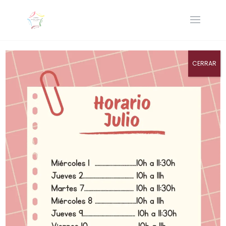
CERRAR
Reglamento de
Organización y
Funcionamiento
por
Colegio Ramon Carande
|
Oct 24, 2024
|
Noticias
|
0 Comentarios